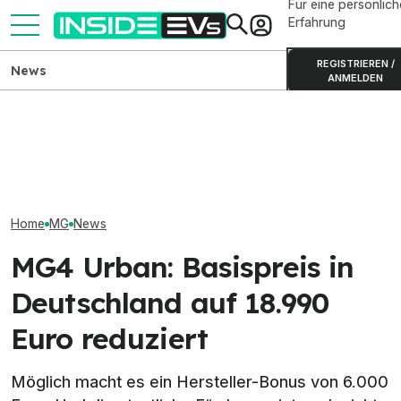
Für eine persönlich
Erfahrung
REGISTRIEREN /
News
ANMELDEN
Ford Transit City:
Elektrotransporter ab
Smart #2 auf MIIT-Bildern:
Geely E2 starte
35.990 Euro bestellbar
Winzling ist 2,75 Meter lang
Euro in Deutsch
Home
MG
News
MG4 Urban: Basispreis in
Deutschland auf 18.990
Euro reduziert
Möglich macht es ein Hersteller-Bonus von 6.000