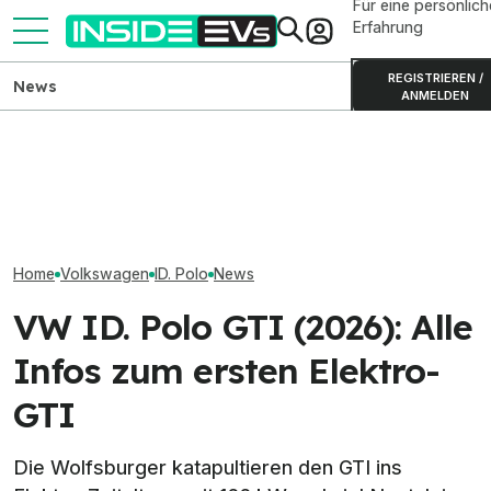
Für eine persönlich
Erfahrung
REGISTRIEREN /
News
ANMELDEN
Kia PV5 Passenger (2026)
VW-ID.-Kaufprä
VW ID. Polo nun auch mit 85
im Test: Besser als der VW
Alle Rabatte vo
und 99 kW bestellbar
ID. Buzz?
6.000 Euro
Home
Volkswagen
ID. Polo
News
VW ID. Polo GTI (2026): Alle
Infos zum ersten Elektro-
GTI
Die Wolfsburger katapultieren den GTI ins