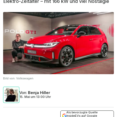
Elektro-Zeitalter – mit 166 kW und viel Nostalgie
Bild von:
Volkswagen
Von
:
Benja Hiller
15. Mai
um
13:00 Uhr
Als bevorzugte Quelle
InsideEVs auf Google