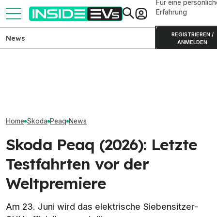
Für eine persönlich
Erfahrung
REGISTRIEREN /
News
ANMELDEN
Skoda Peaq: Produktion des
Skoda Peaq (202
großen Elektro-SUVs
Elektro-Bestseller 2026:
Preise und Reic
gestartet
Tesla und China dominieren
Elektro-SUVs
Home
Skoda
Peaq
News
Skoda Peaq (2026): Letzte
Testfahrten vor der
Weltpremiere
Am 23. Juni wird das elektrische Siebensitzer-