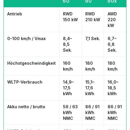
60
90
90x
Antrieb
RWD
RWD
AWD
150 kW
210 kW
220
kW
0-100 km/h / Vmax
8,4–
7,1 Sek.
6,7–
8,5
6,8
Sek.
Sek.
Höchstgeschwindigkeit
160
180
180
km/h
km/h
km/h
WLTP-Verbrauch
14,9–
15,1–
16,0–
17,5
17,6
18,5
kWh
kWh
kWh
Akku netto / brutto
59 / 63
86 / 91
86 / 91
kWh
kWh
kWh
NMC
NMC
NMC