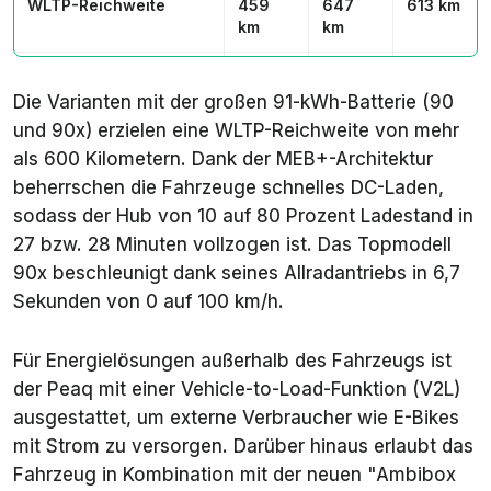
WLTP-Reichweite
459
647
613 km
km
km
Max. DC-Ladeleistung
160 kW
199 kW
199 kW
Die Varianten mit der großen 91-kWh-Batterie (90
DC-Ladedauer 10–80%
27 min
28 min
28 min
und 90x) erzielen eine WLTP-Reichweite von mehr
als 600 Kilometern. Dank der MEB+-Architektur
Max. Anhängelast
1.800
1.800
2.000
beherrschen die Fahrzeuge schnelles DC-Laden,
kg
kg
kg
sodass der Hub von 10 auf 80 Prozent Ladestand in
27 bzw. 28 Minuten vollzogen ist. Das Topmodell
90x beschleunigt dank seines Allradantriebs in 6,7
Sekunden von 0 auf 100 km/h.
Für Energielösungen außerhalb des Fahrzeugs ist
der Peaq mit einer Vehicle-to-Load-Funktion (V2L)
ausgestattet, um externe Verbraucher wie E-Bikes
mit Strom zu versorgen. Darüber hinaus erlaubt das
Fahrzeug in Kombination mit der neuen "Ambibox