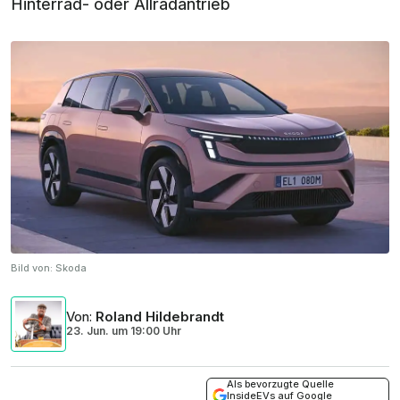
Hinterrad- oder Allradantrieb
Bild von:
Skoda
Von
:
Roland Hildebrandt
23. Jun.
um
19:00 Uhr
Als bevorzugte Quelle
InsideEVs auf Google