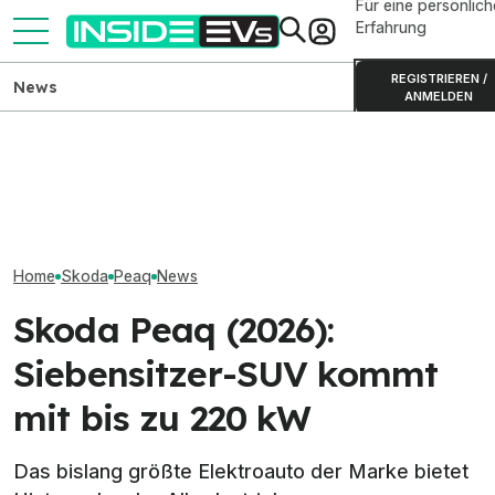
Für eine persönlich
Erfahrung
REGISTRIEREN /
News
ANMELDEN
Skoda Peaq: Produktion des
Skoda Peaq (202
großen Elektro-SUVs
Elektro-Bestseller 2026:
Preise und Reic
gestartet
Tesla und China dominieren
Elektro-SUVs
Home
Skoda
Peaq
News
Skoda Peaq (2026):
Siebensitzer-SUV kommt
mit bis zu 220 kW
Das bislang größte Elektroauto der Marke bietet