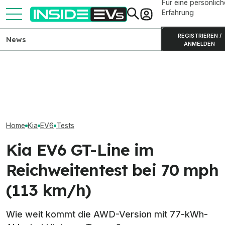
Für eine persönlich
Erfahrung
REGISTRIEREN /
News
ANMELDEN
Kia EV9 (2026): Alle Daten,
Kia EV9 Black Ed
Reichweiten, Preise im
Elektro-Bestseller 2026:
mehr Drehmome
Überblick
Tesla und China dominieren
schwarzem Loo
Home
Kia
EV6
Tests
Kia EV6 GT-Line im
Reichweitentest bei 70 mph
(113 km/h)
Wie weit kommt die AWD-Version mit 77-kWh-