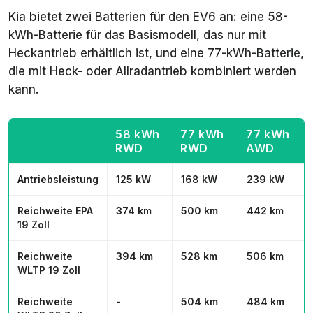
Kia bietet zwei Batterien für den EV6 an: eine 58-
kWh-Batterie für das Basismodell, das nur mit
Heckantrieb erhältlich ist, und eine 77-kWh-Batterie,
die mit Heck- oder Allradantrieb kombiniert werden
kann.
58 kWh
77 kWh
77 kWh
RWD
RWD
AWD
Antriebsleistung
125 kW
168 kW
239 kW
Reichweite EPA
374 km
500 km
442 km
19 Zoll
Reichweite
394 km
528 km
506 km
WLTP 19 Zoll
Reichweite
-
504 km
484 km