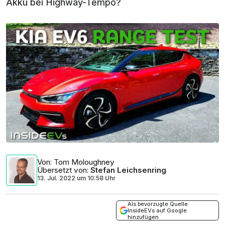
Akku bei Highway-Tempo?
Von
: Tom Moloughney
Übersetzt von
:
Stefan Leichsenring
13. Jul. 2022
um
10:58 Uhr
Als bevorzugte Quelle
InsideEVs auf Google
hinzufügen