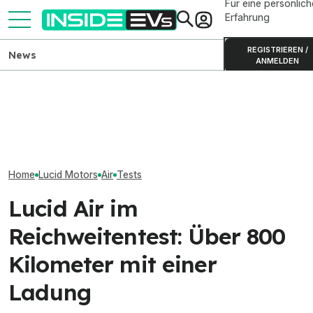
Für eine persönlich
Erfahrung
REGISTRIEREN /
News
ANMELDEN
Lucid Air Grand Touring
Kia PV5 Passenger (2026)
Lucid Air: Priva
(2026) im Test: Verkanntes
im Test: Besser als der VW
Fahrzeug mit za
Genie?
ID. Buzz?
Bugs
Home
Lucid Motors
Air
Tests
Lucid Air im
Reichweitentest: Über 800
Kilometer mit einer
Ladung