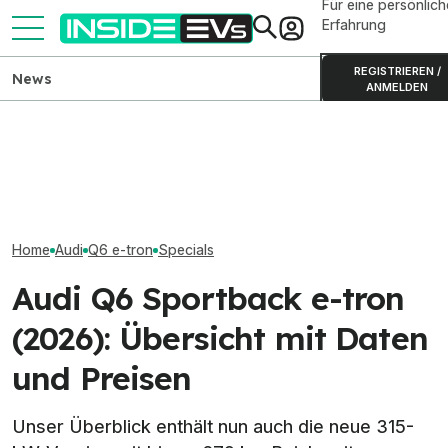
Für eine persönlich
Erfahrung
REGISTRIEREN /
News
ANMELDEN
Audi A2 e-tron: Neue Bilder,
Audi A6 Sportba
Infos zu Aerodynamik und
Elektro-Bestseller 2026:
(2026): Nun bis
Verbrauch
Tesla und China dominieren
Reichweite
Home
Audi
Q6 e-tron
Specials
Audi Q6 Sportback e-tron
(2026): Übersicht mit Daten
und Preisen
Unser Überblick enthält nun auch die neue 315-