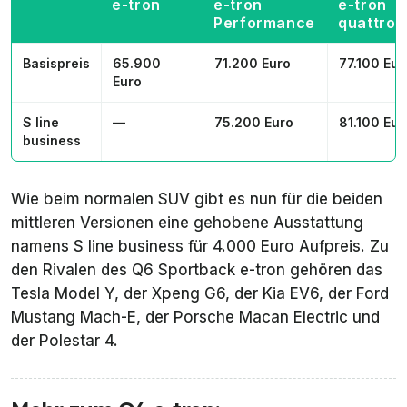
e-tron
e-tron
e-tron
Performance
quattro
Basispreis
65.900
71.200 Euro
77.100 Eur
Euro
S line
—
75.200 Euro
81.100 Eur
business
Wie beim normalen SUV gibt es nun für die beiden
mittleren Versionen eine gehobene Ausstattung
namens
S line business
für 4.000 Euro Aufpreis. Zu
den Rivalen des Q6 Sportback e-tron gehören das
Tesla Model Y, der Xpeng G6, der Kia EV6, der Ford
Mustang Mach-E, der Porsche Macan Electric und
der Polestar 4.