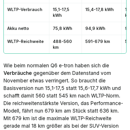
WLTP-Verbrauch
15,1-17,5
15,4-17,8 kWh
15
kWh
k
Akku netto
75,8 kWh
94,9 kWh
9
WLTP-Reichweite
488-560
591-679 km
57
km
Wie beim normalen Q6 e-tron haben sich die
Verbräuche
gegenüber dem Datenstand vom
November etwas verringert. So braucht die
Basisversion nun 15,1-17,5 statt 15,6-17,7 kWh und
schafft damit 560 statt 545 km nach WLTP-Norm.
Die reichweitenstärkste Version, das Performance-
Modell, fährt nun 679 km am Stück statt 636 km.
Mit 679 km ist die maximale WLTP-Reichweite
gerade mal 18 km größer als bei der SUV-Version