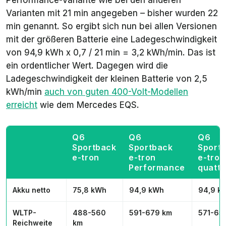
Performance-Variante wie bei den anderen
Varianten mit 21 min angegeben – bisher wurden 22
min genannt. So ergibt sich nun bei allen Versionen
mit der größeren Batterie eine Ladegeschwindigkeit
von 94,9 kWh x 0,7 / 21 min = 3,2 kWh/min. Das ist
ein ordentlicher Wert. Dagegen wird die
Ladegeschwindigkeit der kleinen Batterie von 2,5
kWh/min
auch von guten 400-Volt-Modellen
erreicht
wie dem Mercedes EQS.
Q6
Q6
Q6
Sportback
Sportback
Sport
e-tron
e-tron
e-tron
Performance
quattr
Akku netto
75,8 kWh
94,9 kWh
94,9 k
WLTP-
488-560
591-679 km
571-65
Reichweite
km