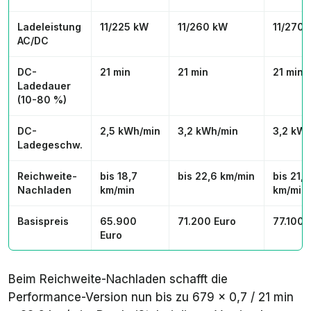
Ladeleistung
11/225 kW
11/260 kW
11/270
AC/DC
DC-
21 min
21 min
21 min
Ladedauer
(10-80 %)
DC-
2,5 kWh/min
3,2 kWh/min
3,2 kW
Ladegeschw.
Reichweite-
bis 18,7
bis 22,6 km/min
bis 21,9
Nachladen
km/min
km/min
Basispreis
65.900
71.200 Euro
77.100 
Euro
Beim Reichweite-Nachladen schafft die
Performance-Version nun bis zu 679 x 0,7 / 21 min