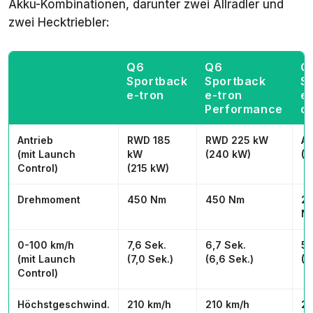
Akku-Kombinationen, darunter zwei Allradler und
zwei Hecktriebler:
Q6
Q6
Q
Sportback
Sportback
S
e-tron
e-tron
e-
Performance
q
Antrieb
RWD 185
RWD 225 kW
A
(mit Launch
kW
(240 kW)
(3
Control)
(215 kW)
Drehmoment
450 Nm
450 Nm
2
N
0-100 km/h
7,6 Sek.
6,7 Sek.
5,
(mit Launch
(7,0 Sek.)
(6,6 Sek.)
(5
Control)
Höchstgeschwind.
210 km/h
210 km/h
21