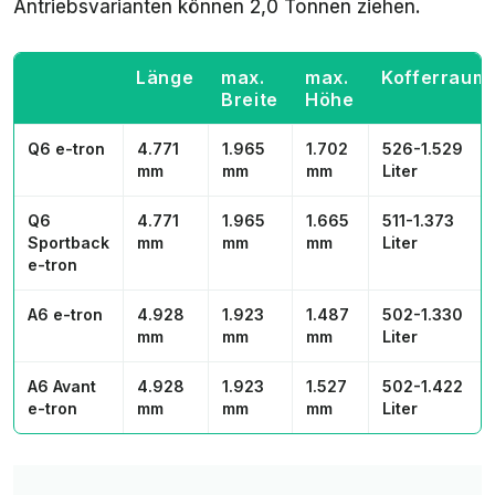
Antriebsvarianten können 2,0 Tonnen ziehen.
Länge
max.
max.
Kofferraum
Breite
Höhe
Q6 e-tron
4.771
1.965
1.702
526-1.529
mm
mm
mm
Liter
Q6
4.771
1.965
1.665
511-1.373
Sportback
mm
mm
mm
Liter
e-tron
A6 e-tron
4.928
1.923
1.487
502-1.330
mm
mm
mm
Liter
A6 Avant
4.928
1.923
1.527
502-1.422
e-tron
mm
mm
mm
Liter