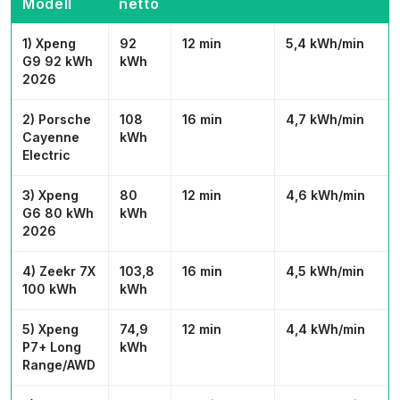
Modell
netto
1) Xpeng
92
12 min
5,4 kWh/min
G9 92 kWh
kWh
2026
2) Porsche
108
16 min
4,7 kWh/min
Cayenne
kWh
Electric
3) Xpeng
80
12 min
4,6 kWh/min
G6 80 kWh
kWh
2026
4) Zeekr 7X
103,8
16 min
4,5 kWh/min
100 kWh
kWh
5) Xpeng
74,9
12 min
4,4 kWh/min
P7+ Long
kWh
Range/AWD