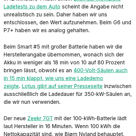
10) Smart
94
18 min
3,7 kWh/min
Ladetests zu dem Auto
scheint die Angabe nicht
#5 94 kWh
kWh
@350 kW
unrealistisch zu sein. Daher haben wir uns
entschlossen, den Wert aufzunehmen. Beim G6 und
P7+ haben wir es analog gehalten.
Beim Smart #5 mit großer Batterie haben wir die
Herstellerangabe übernommen, wonach sich der
Akku in weniger als 18 min von 10 auf 80 Prozent
bringen lässt, obwohl es an
400-Volt-Säulen auch
in 15 min klappt, wie uns eine Ladedemo
zeigte
.
Lotus gibt auf seiner Presseseite
inzwischen
ausschließlich die Ladedauer für 350-kW-Säulen an,
die wir nun verwenden.
Der neue
Zeekr 7GT
mit der 100-kWh-Batterie lädt
laut Hersteller in 16 Minuten. Wenn 100 kWh die
Nettokapazität sind, wie Bjørn Nyland behauptet,