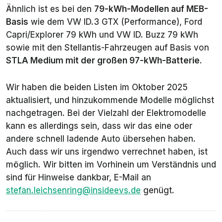
8) BMW i4
81
30 min
1,9 kWh/min
Ähnlich ist es bei den
79-kWh-Modellen auf MEB-
81 kWh und
kWh
Basis
wie dem VW ID.3 GTX (Performance), Ford
i5 (alle)
Capri/Explorer 79 kWh und VW ID. Buzz 79 kWh
sowie mit den Stellantis-Fahrzeugen auf Basis von
8) MEB-
77
28 min
1,9 kWh/min
Modelle mit
kWh
STLA Medium mit der großen 97-kWh-Batterie
.
77 kWh
Wir haben die beiden Listen im Oktober 2025
8) Tesla
ca. 79
ca. 29 min
ca. 1,9 kWh/min
aktualisiert, und hinzukommende Modelle möglichst
Model 3
kWh
Highland
nachgetragen. Bei der Vielzahl der Elektromodelle
ab RWD LR
kann es allerdings sein, dass wir das eine oder
andere schnell ladende Auto übersehen haben.
8) Tesla
ca. 75
ca. 27 min
ca. 1,9 kWh/min
Auch dass wir uns irgendwo verrechnet haben, ist
Model Y
kWh
Premium
möglich. Wir bitten im Vorhinein um Verständnis und
sind für Hinweise dankbar, E-Mail an
stefan.leichsenring@insideevs.de
genügt.