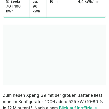
5) Zeekr
ca.
16 min
4,4 kWh/min
7GT 100
96
kWh
kWh
6) Volvo
112
19 min
4,1 kWh/min
EX60 P12
kWh
AWD
7) Lotus
ca.
18 min
3,9 kWh/min
Emeya
99
@350kW
kWh
8) Audi e-
97
18 min
3,8 kWh/min
tron
kWh
GT/Porsche
Taycan
9) Lotus
ca.
20 min
3,8 kWh/min
Eletre
109
Zum neuen Xpeng G9 mit der großen Batterie liest
@350kW
kWh
man im Konfigurator "DC-Laden: 525 kW (10-80 %
in 12 Minuten)". Nach einem
Blick auf inoffizielle