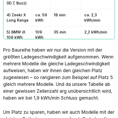
(ID.7, Buzz)
4) Zeekr X
ca. 59
18 min
ca. 2,3
Long Range
kWh
kWh/min
5) BMW iX
109
35 min
2,2 kWh/min
109 kWh
kWh
5) Mazda
ca. 77
24 min
ca. 2,2
Pro Baureihe haben wir nur die Version mit der
CX-6e
kWh
kWh/min
größten Ladegeschwindigkeit aufgenommen. Wenn
mehrere Modelle die gleiche Ladegeschwindigkeit
5) Nio EL6
ca.
30 min
ca. 2,2
aufweisen, haben wir ihnen den gleichen Platz
Long Range
90
kWh/min
kWh
zugewiesen – so rangieren zum Beispiel auf Platz 5
gleich mehrere Modelle. Und da unsere Tabelle ab
5) STLA
97
ca. 27 min
ca. 2,2
einer gewissen Zeilenzahl arg unübersichtlich wird,
Medium
kWh
(20-80 %)
kWh/min
haben wir bei 1,9 kWh/min Schluss gemacht.
Long Range
(Grandland,
E-3008, E-
Um Platz zu sparen, haben wir auch Modelle mit der
5008)