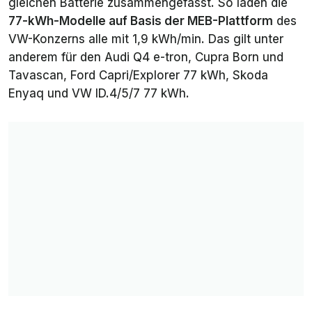
gleichen Batterie zusammengefasst. So laden die
77-kWh-Modelle auf Basis der MEB-Plattform
des
5) Polestar
ca.
30 min
ca. 2,2
4 (alle)
94
kWh/min
VW-Konzerns alle mit 1,9 kWh/min. Das gilt unter
kWh
anderem für den Audi Q4 e-tron, Cupra Born und
Tavascan, Ford Capri/Explorer 77 kWh, Skoda
6) BMW i7
102
34 min
2,1 kWh/min
Enyaq und VW ID.4/5/7 77 kWh.
(alle)
kWh
6)
96
32 min
2,1 kWh/min
Mercedes
kWh
EQE (SUV)
350+
6) MEB-
79
26 min
2,1 kWh/min
Modelle mit
kWh
79 kWh
7) Polestar
79
28 min
2,0 kWh/min
2 Long
kWh
Range