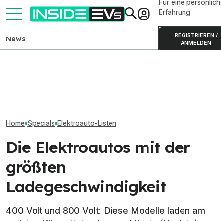
Für eine persönlich
Erfahrung
REGISTRIEREN /
News
ANMELDEN
ADAC misst AC-
Elektroautos mi
Alle elektrischen Kompakt-
Ladeverluste bei fünf
Reichweite: Nun
SUVs auf dem Markt (2026)
Elektroautos im Vergleich
über 900 km
Home
Specials
Elektroauto-Listen
Die Elektroautos mit der
größten
Ladegeschwindigkeit
400 Volt und 800 Volt: Diese Modelle laden am