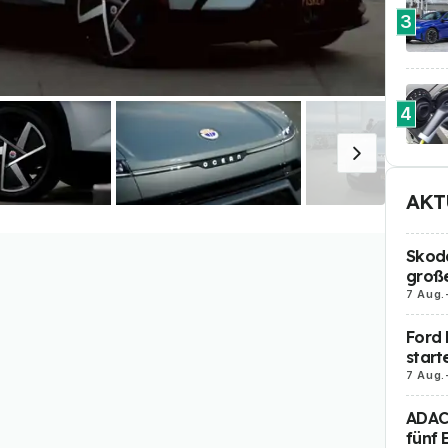
3
4
AKT
Skoda
große
7 Aug.
Ford 
start
7 Aug.
ADAC 
fünf 