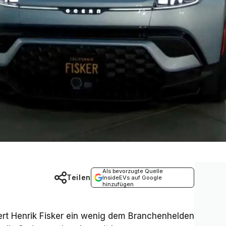
Als bevorzugte Quelle
Teilen
InsideEVs auf Google
hinzufügen
ert Henrik Fisker ein wenig dem Branchenhelden