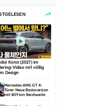
STGELESEN
dai Kona (2027) im
ering-Video mit völlig
m Design
Mercedes-AMG GT 4-
Türer: Neue Basisversion
mit 809 km Reichweite