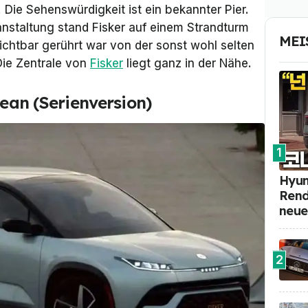
 Die Sehenswürdigkeit ist ein bekannter Pier.
anstaltung stand Fisker auf einem Strandturm
MEI
ichtbar gerührt war von der sonst wohl selten
Die Zentrale von
Fisker
liegt ganz in der Nähe.
cean (Serienversion)
1
Hyun
Rend
neue
2