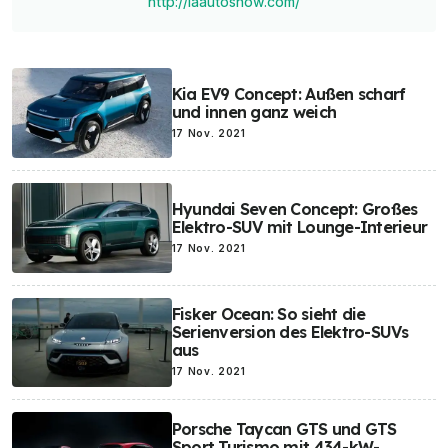
http://laautoshow.com/
Kia EV9 Concept: Außen scharf
und innen ganz weich
17 Nov. 2021
Hyundai Seven Concept: Großes
Elektro-SUV mit Lounge-Interieur
17 Nov. 2021
Fisker Ocean: So sieht die
Serienversion des Elektro-SUVs
aus
17 Nov. 2021
Porsche Taycan GTS und GTS
Sport Turismo mit 434-kW-