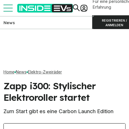
Für eine persönlich
Erfahrung
REGISTRIEREN /
News
ANMELDEN
ADAC testet zehn E-
Scooter: Zwei Lenker
Geely E2 startet ab 19.990
Honda bringt mi
brechen
Euro in Deutschland
ein Elektro-Mot
Home
News
Elektro-Zweiräder
Zapp i300: Stylischer
Elektroroller startet
Zum Start gibt es eine Carbon Launch Edition