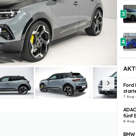
3
4
AKT
Ford 
start
7 Aug.
ADAC 
fünf 
6 Aug.
BMW i