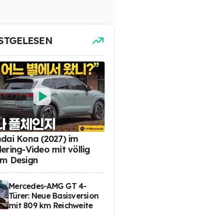
STGELESEN
dai Kona (2027) im
ering-Video mit völlig
m Design
Mercedes-AMG GT 4-
Türer: Neue Basisversion
mit 809 km Reichweite