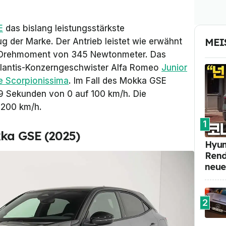
E
das bislang leistungsstärkste
MEI
ug der Marke. Der Antrieb leistet wie erwähnt
in Drehmoment von 345 Newtonmeter. Das
ellantis-Konzerngeschwister Alfa Romeo
Junior
 Scorpionissima
. Im Fall des Mokka GSE
,9 Sekunden von 0 auf 100 km/h. Die
 200 km/h.
1
kka GSE (2025)
Hyun
Rend
neue
2