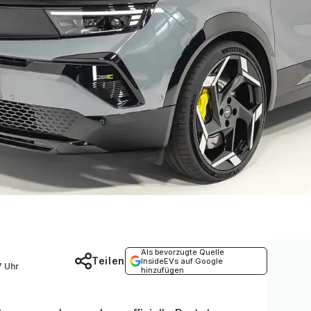
Als bevorzugte Quelle
Teilen
InsideEVs auf Google
7 Uhr
hinzufügen