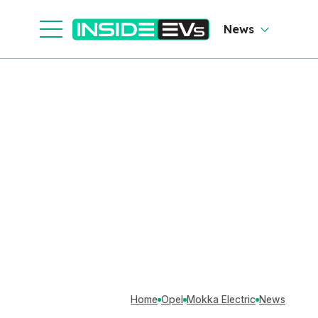
News
Home
Opel
Mokka Electric
News