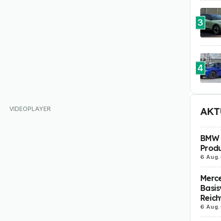
3
4
AKT
BMW i
Produ
6 Aug.
Merc
Basis
Reich
6 Aug.