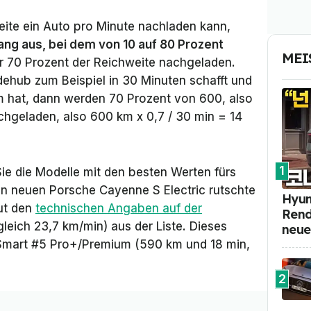
weite ein Auto pro Minute nachladen kann,
g aus, bei dem von 10 auf 80 Prozent
MEI
ür 70 Prozent der Reichweite nachgeladen.
ehub zum Beispiel in 30 Minuten schafft und
 hat, dann werden 70 Prozent von 600, also
hgeladen, also 600 km x 0,7 / 30 min = 14
1
Sie die Modelle mit den besten Werten fürs
n neuen Porsche Cayenne S Electric rutschte
Hyun
ut den
technischen Angaben auf der
Rend
leich 23,7 km/min) aus der Liste. Dieses
neue
 Smart #5 Pro+/Premium (590 km und 18 min,
2