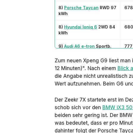
8)
Porsche Taycan
RWD 97
678
kWh
8)
Hyundai Ioniq 6
2WD 84
680
kWh
9)
Audi A6 e-tron
Sportb.
777
Perf.
Zum neuen Xpeng G9 liest man 
9)
Mercedes CLA EQ 250+
792
12 Minuten)". Nach einem
Blick 
die Angabe nicht unrealistisch 
10)
Volvo ES90
Twin Motor
700
Wert aufzunehmen. Beim G6 und
Der Zeekr 7X startete erst im 
schob sich vor den
BMW iX3 50 
beiden sehr gering ist. Der BMW
was bedeutet, dass er pro Minut
dahinter folgt der Porsche Tayca