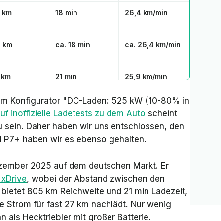
 km
18 min
26,4 km/min
 km
ca. 18 min
ca. 26,4 km/min
 km
21 min
25,9 km/min
im Konfigurator "DC-Laden: 525 kW (10-80% in
 km
22 min
25,2 km/min
auf inoffizielle Ladetests zu dem Auto
scheint
zu sein. Daher haben wir uns entschlossen, den
 km
20 min
24,5 km/min
 P7+ haben wir es ebenso gehalten.
Dezember 2025 auf dem deutschen Markt. Er
xDrive
, wobei der Abstand zwischen den
 bietet 805 km Reichweite und 21 min Ladezeit,
e Strom für fast 27 km nachlädt. Nur wenig
n als Hecktriebler mit großer Batterie.