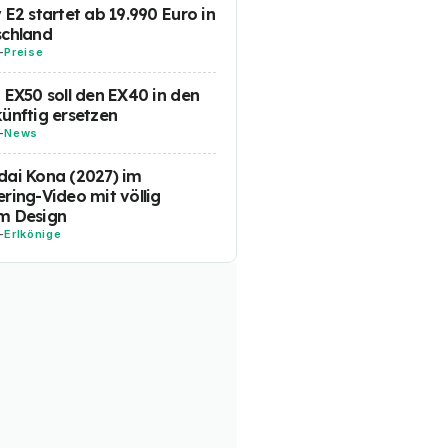
 E2 startet ab 19.990 Euro in
schland
-
Preise
 EX50 soll den EX40 in den
ünftig ersetzen
-
News
ai Kona (2027) im
ring-Video mit völlig
m Design
-
Erlkönige