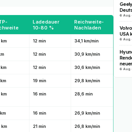
Geely
Deut
6 Aug.
TP-
Ladedauer
Reichweite-
chweite
10-80 %
Nachladen
Volvo
USA k
6 Aug.
 km
12 min
34,1 km/min
Hyund
km
12 min
30,9 km/min
Rende
neue
 km
12 min
30,6 km/min
6 Aug.
 km
19 min
29,8 km/min
 km
16 min
28,6 min
 km
16 min
26,9 km/min
 km
21 min
26,8 km/min