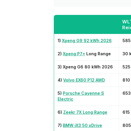
WL
Rei
1)
Xpeng G9 92 kWh 2026
585
2)
Xpeng P7+
Long Range
30 
3) Xpeng G6 80 kWh 2026
525
4)
Volvo EX60 P12 AWD
810
5)
Porsche Cayenne S
653
Electric
6)
Zeekr 7X Long Range
615
7)
BMW iX3 50 xDrive
805