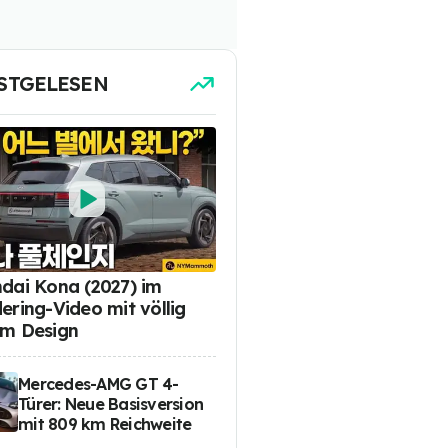
STGELESEN
dai Kona (2027) im
ering-Video mit völlig
m Design
Mercedes-AMG GT 4-
Türer: Neue Basisversion
mit 809 km Reichweite