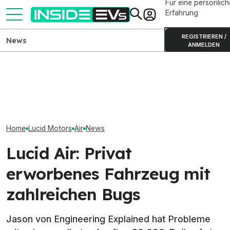
Für eine persönlich
Erfahrung
REGISTRIEREN /
News
ANMELDEN
Lucid Air Grand Touring
Ford Fathom: El
(2026) im Test: Verkanntes
Elektro-Bestseller 2026:
up startet 2027
Genie?
Tesla und China dominieren
Dollar
Home
Lucid Motors
Air
News
Lucid Air: Privat
erworbenes Fahrzeug mit
zahlreichen Bugs
Jason von Engineering Explained hat Probleme