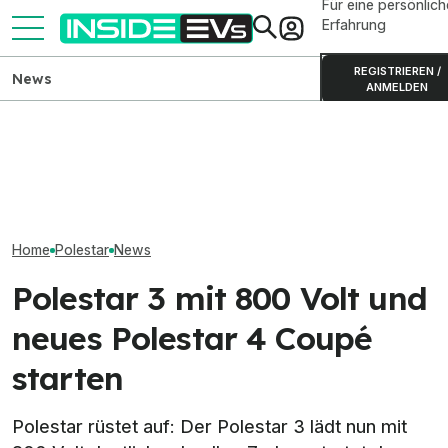
Für eine persönlich
Erfahrung
REGISTRIEREN /
News
ANMELDEN
Skoda Peaq: Produktion des
Polestar 2 (2026) nur noch
großen Elektro-SUVs
Polestar 4 SUV: 
mit großem Akku erhältlich
gestartet
Erlkönig und ne
Home
Polestar
News
Polestar 3 mit 800 Volt und
neues Polestar 4 Coupé
starten
Polestar rüstet auf: Der Polestar 3 lädt nun mit