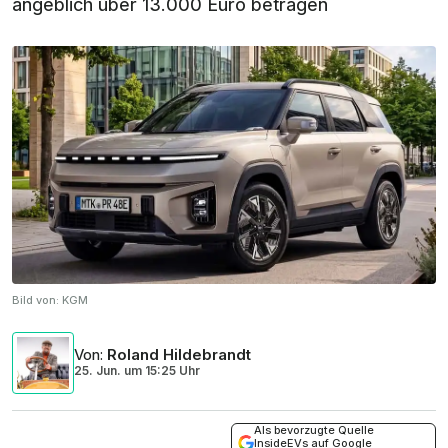
angeblich über 13.000 Euro betragen
Bild von:
KGM
Von
:
Roland Hildebrandt
25. Jun.
um
15:25 Uhr
Als bevorzugte Quelle
InsideEVs auf Google