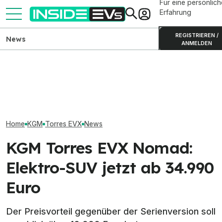
Für eine persönlich
Erfahrung
REGISTRIEREN /
News
ANMELDEN
Kia EV9 Black Edition mit
Mercedes-AMG GT 4-Türer:
Hyundai Ioniq 9 
mehr Drehmoment und
Neue Basisversion mit 809
Dickes SUV wir
schwarzem Look
km Reichweite
schwarzen Loc
Home
KGM
Torres EVX
News
KGM Torres EVX Nomad:
Elektro-SUV jetzt ab 34.990
Euro
Der Preisvorteil gegenüber der Serienversion soll