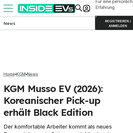
Für eine persönlich
Erfahrung
REGISTRIEREN /
News
ANMELDEN
Ford Fathom: Elektro-Pick-
up startet 2027 für 28.350
Elektro-Bestseller 2026:
Volvo EX50 soll
Dollar
Tesla und China dominieren
den USA künftig
Home
KGM
News
KGM Musso EV (2026):
Koreanischer Pick-up
erhält Black Edition
Der komfortable Arbeiter kommt als neues