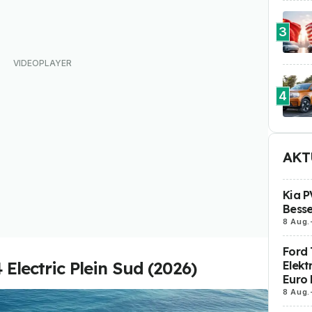
3
4
AKT
Kia P
Besse
8 Aug.
Ford 
 Electric Plein Sud (2026)
Elekt
Euro 
8 Aug.