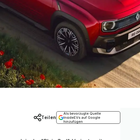
Als bevorzugte Quelle
Teilen
InsideEVs auf Google
hinzufügen