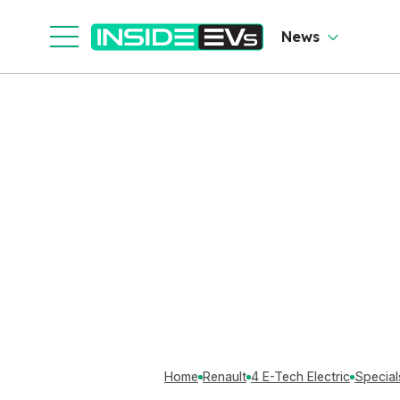
News
Home
Renault
4 E-Tech Electric
Special