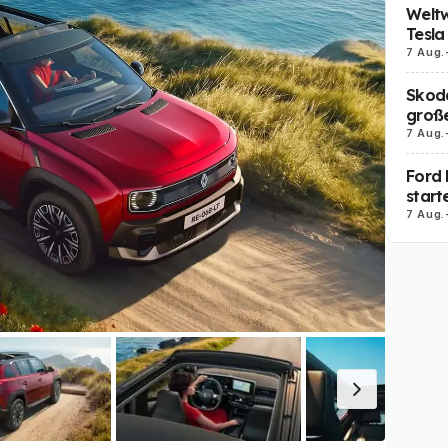
Weltw
Tesla
7 Aug.
Skoda
große
7 Aug.
Ford 
start
7 Aug.