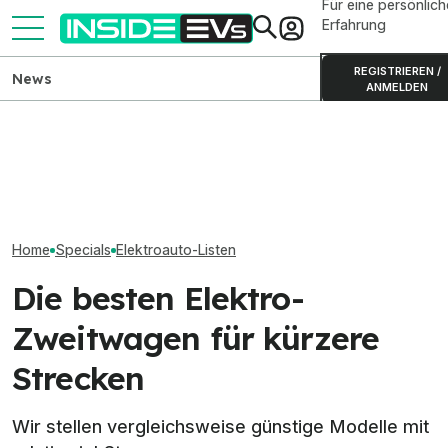
Für eine persönlich
Erfahrung
REGISTRIEREN /
News
ANMELDEN
Kia PV5 Passenger (2026)
Elektroautos mi
Alle elektrischen Kompakt-
im Test: Besser als der VW
Reichweite: Nun
SUVs auf dem Markt (2026)
ID. Buzz?
über 900 km
Home
Specials
Elektroauto-Listen
Die besten Elektro-
Zweitwagen für kürzere
Strecken
Wir stellen vergleichsweise günstige Modelle mit