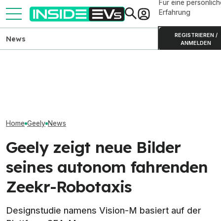
Für eine persönlich
Erfahrung
REGISTRIEREN /
News
ANMELDEN
Mercedes-AMG GT SUV
Geely baut E5 u
Geely E2 startet ab 19.990
zeigt sich auf neuen
Elektro-SUV bei 
Euro in Deutschland
Teaserbildern
Valencia
Home
Geely
News
Geely zeigt neue Bilder
seines autonom fahrenden
Zeekr-Robotaxis
Designstudie namens Vision-M basiert auf der