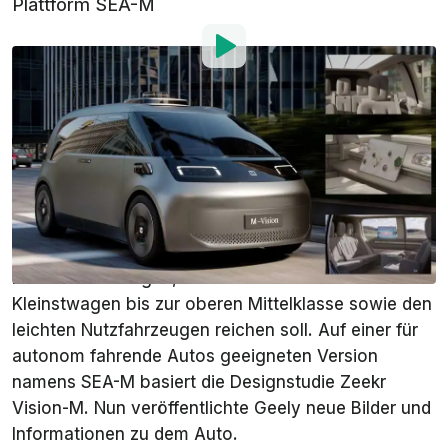
Plattform SEA-M
Von
:
Stefan Leichsenring
30. Nov. 2022
um
10:03 Uhr
Als bevorzugte Quelle
InsideEVs auf Google
hinzufügen
Die
Sustainable Experience Architecture
(SEA) des
chinesischen Geely-Konzerns wird viele
Elektroautos tragen, wobei die Palette vom
Kleinstwagen bis zur oberen Mittelklasse sowie den
leichten Nutzfahrzeugen reichen soll. Auf einer für
autonom fahrende Autos geeigneten Version
namens SEA-M basiert die Designstudie Zeekr
Vision-M. Nun veröffentlichte Geely neue Bilder und
Informationen zu dem Auto.