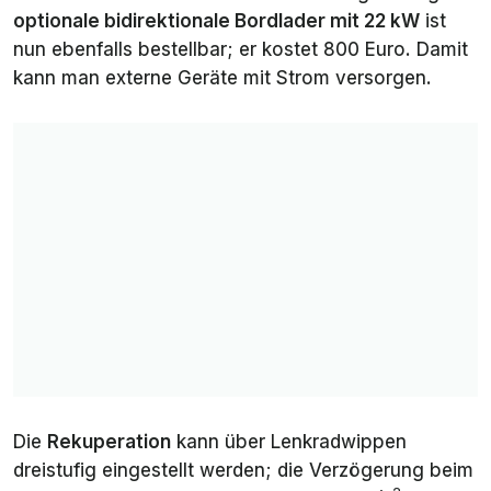
optionale bidirektionale Bordlader mit 22 kW
ist
Anhängelast
1.250 kg
1.200 kg
nun ebenfalls bestellbar; er kostet 800 Euro. Damit
kann man externe Geräte mit Strom versorgen.
Die
Rekuperation
kann über Lenkradwippen
dreistufig eingestellt werden; die Verzögerung beim