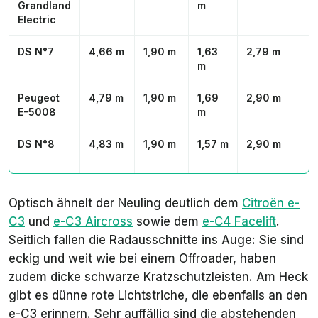
Grandland
m
Electric
DS N°7
4,66 m
1,90 m
1,63
2,79 m
m
Peugeot
4,79 m
1,90 m
1,69
2,90 m
E-5008
m
DS N°8
4,83 m
1,90 m
1,57 m
2,90 m
Optisch ähnelt der Neuling deutlich dem
Citroën e-
C3
und
e-C3 Aircross
sowie dem
e-C4 Facelift
.
Seitlich fallen die Radausschnitte ins Auge: Sie sind
eckig und weit wie bei einem Offroader, haben
zudem dicke schwarze Kratzschutzleisten. Am Heck
gibt es dünne rote Lichtstriche, die ebenfalls an den
e-C3 erinnern. Sehr auffällig sind die abstehenden