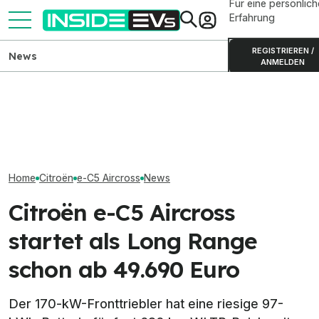
Für eine persönlich
Erfahrung
REGISTRIEREN /
News
ANMELDEN
Ford Fathom: Elektro-Pick-
Kia PV5 Passenger (2026)
up startet 2027 für 28.350
im Test: Besser als der VW
Volvo EX50 soll
Dollar
ID. Buzz?
den USA künftig
Home
Citroën
e-C5 Aircross
News
Citroën e-C5 Aircross
startet als Long Range
schon ab 49.690 Euro
Der 170-kW-Fronttriebler hat eine riesige 97-