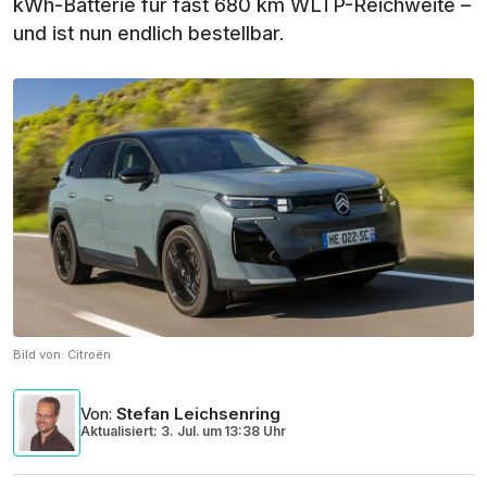
kWh-Batterie für fast 680 km WLTP-Reichweite –
und ist nun endlich bestellbar.
Bild von:
Citroën
Von
:
Stefan Leichsenring
Aktualisiert: 3. Jul.
um
13:38 Uhr