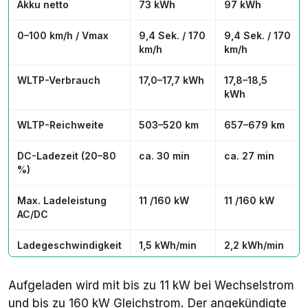
Akku netto
73 kWh
97 kWh
0–100 km/h / Vmax
9,4 Sek. / 170
9,4 Sek. / 170
km/h
km/h
WLTP-Verbrauch
17,0–17,7 kWh
17,8–18,5
kWh
WLTP-Reichweite
503–520 km
657–679 km
DC-Ladezeit (
20–
80
ca. 30 min
ca. 27 min
%)
Max. Ladeleistung
11 /160 kW
11 /160 kW
AC/DC
Ladegeschwindigkeit
1,5 kWh/min
2,2 kWh/min
Reichweite-
bis 10,4
bis 15,1
Aufgeladen wird mit bis zu 11 kW bei Wechselstrom
Nachladen
km/min
km/min
und bis zu 160 kW Gleichstrom. Der angekündigte