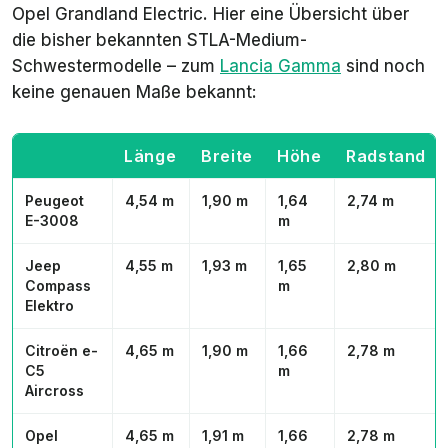
Opel Grandland Electric. Hier eine Übersicht über
die bisher bekannten STLA-Medium-
Schwestermodelle – zum
Lancia Gamma
sind noch
keine genauen Maße bekannt:
Länge
Breite
Höhe
Radstand
Peugeot
4,54 m
1,90 m
1,64
2,74 m
E-3008
m
Jeep
4,55 m
1,93 m
1,65
2,80 m
Compass
m
Elektro
Citroën e-
4,65 m
1,90 m
1,66
2,78 m
C5
m
Aircross
Opel
4,65 m
1,91 m
1,66
2,78 m