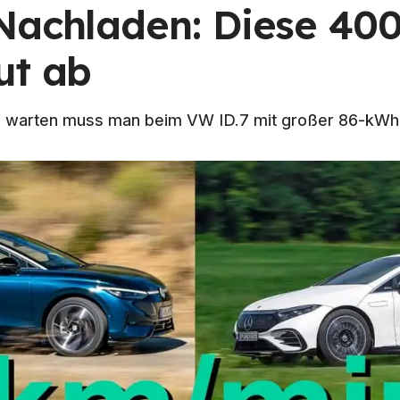
Nachladen: Diese 400
ut ab
 warten muss man beim VW ID.7 mit großer 86-kWh-