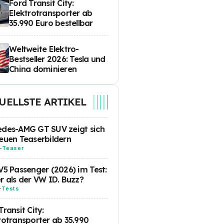
Ford Transit City:
Elektrotransporter ab
35.990 Euro bestellbar
Weltweite Elektro-
Bestseller 2026: Tesla und
China dominieren
UELLSTE ARTIKEL
des-AMG GT SUV zeigt sich
euen Teaserbildern
-
Teaser
V5 Passenger (2026) im Test:
r als der VW ID. Buzz?
-
Tests
Transit City:
rotransporter ab 35.990