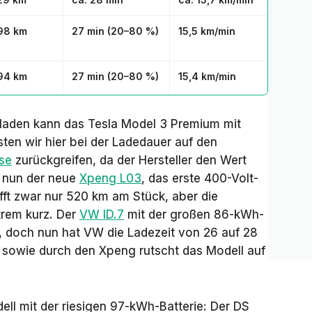
98 km
27 min (
20–
80 %)
15,5 km/min
94 km
27 min (
20–
80 %)
15,4 km/min
laden kann das Tesla Model 3 Premium mit
sten wir hier bei der Ladedauer auf den
se
zurückgreifen, da der Hersteller den Wert
gt nun der neue
Xpeng L03
, das erste 400-Volt-
fft zwar nur 520 km am Stück, aber die
trem kurz. Der
VW ID.7
mit der großen 86-kWh-
ns, doch nun hat VW die Ladezeit von 26 auf 28
 sowie durch den Xpeng rutscht das Modell auf
dell mit der riesigen 97-kWh-Batterie: Der DS