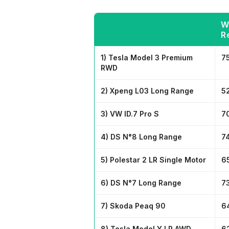
W
R
1) Tesla Model 3 Premium
7
RWD
2) Xpeng L03 Long Range
5
3) VW ID.7 Pro S
7
4) DS N°8 Long Range
7
5) Polestar 2 LR Single Motor
6
6) DS N°7 Long Range
7
7) Skoda Peaq 90
6
8) Tesla Model Y LR AWD
6