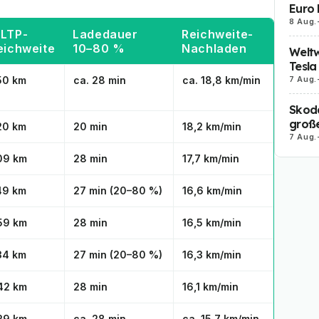
Euro 
8 Aug.
LTP-
Ladedauer
Reichweite-
eichweite
10–80 %
Nachladen
Weltw
Tesla
7 Aug.
50 km
ca. 28 min
ca. 18,8 km/min
Skoda
große
20 km
20 min
18,2 km/min
7 Aug.
09 km
28 min
17,7 km/min
49 km
27 min (
20–
80 %)
16,6 km/min
59 km
28 min
16,5 km/min
34 km
27 min (
20–
80 %)
16,3 km/min
42 km
28 min
16,1 km/min
29 km
ca. 28 min
ca. 15,7 km/min