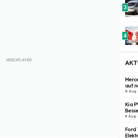
3
4
AKT
Merce
auf n
9 Aug.
Kia P
Besse
8 Aug.
Ford 
Elekt