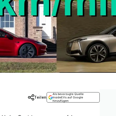
Als bevorzugte Quelle
Teilen
InsideEVs auf Google
hinzufügen