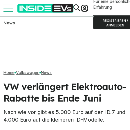
Für eine persönlich
Erfahrung
REGISTRIEREN /
News
ANMELDEN
VW-ID.-Kaufprämie 2026:
VW ID. Cross n
Alle Rabatte von 2.000 bis
Geely E2 startet ab 19.990
konfigurierbar 
6.000 Euro
Euro in Deutschland
Rabatt ab 34.02
Home
Volkswagen
News
VW verlängert Elektroauto-
Rabatte bis Ende Juni
Nach wie vor gibt es 5.000 Euro auf den ID.7 und
4.000 Euro auf die kleineren ID-Modelle.