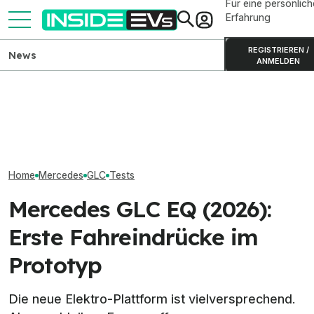
Für eine persönlich
Erfahrung
REGISTRIEREN /
News
ANMELDEN
Mercedes GLC EQ im
Mercedes-AMG 
Überblick: Alle Motoren,
Geely E2 startet ab 19.990
Neue Basisvers
Preise und Daten
Euro in Deutschland
km Reichweite
Home
Mercedes
GLC
Tests
Mercedes GLC EQ (2026):
Erste Fahreindrücke im
Prototyp
Die neue Elektro-Plattform ist vielversprechend.