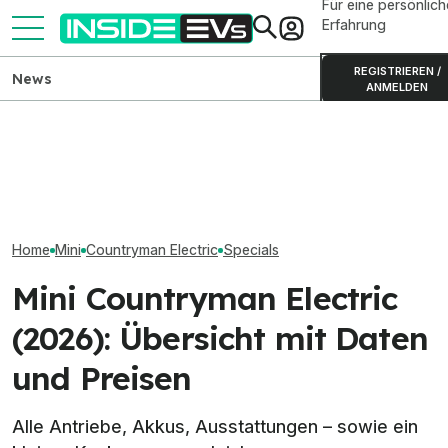
Für eine persönlich
Erfahrung
REGISTRIEREN /
News
ANMELDEN
BMW iX3: Alle Daten, Preise
Mercedes-AMG GT SUV
Mercedes-AMG 
und Reichweiten im
zeigt sich auf neuen
Neue Basisvers
Überblick
Teaserbildern
km Reichweite
Home
Mini
Countryman Electric
Specials
Mini Countryman Electric
(2026): Übersicht mit Daten
und Preisen
Alle Antriebe, Akkus, Ausstattungen – sowie ein