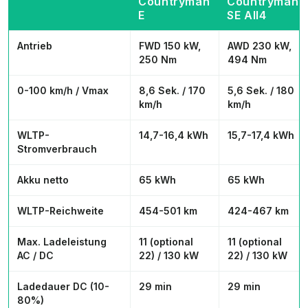
Countryman
Countryman
E
SE All4
Antrieb
FWD 150 kW,
AWD 230 kW,
250 Nm
494 Nm
0-100 km/h / Vmax
8,6 Sek. / 170
5,6 Sek. / 180
km/h
km/h
WLTP-
14,7-16,4 kWh
15,7-17,4 kWh
Stromverbrauch
Akku netto
65 kWh
65 kWh
WLTP-Reichweite
454-501 km
424-467 km
Max. Ladeleistung
11 (optional
11 (optional
AC / DC
22) / 130 kW
22) / 130 kW
Ladedauer DC (10-
29 min
29 min
80%)