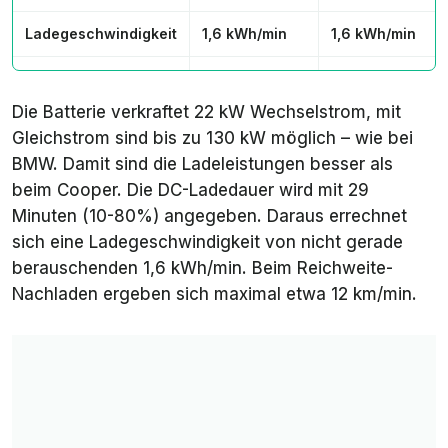
Ladegeschwindigkeit
1,6 kWh/min
1,6 kWh/min
Reichweite-
bis 12,1 km/min
bis 11,3 km/min
Nachladen
Die Batterie verkraftet 22 kW Wechselstrom, mit
Gleichstrom sind bis zu 130 kW möglich – wie bei
Preis
38.120 Euro
43.320 Euro
BMW. Damit sind die Ladeleistungen besser als
beim Cooper. Die DC-Ladedauer wird mit 29
Minuten (10-80%) angegeben. Daraus errechnet
sich eine Ladegeschwindigkeit von nicht gerade
berauschenden 1,6 kWh/min. Beim Reichweite-
Nachladen ergeben sich maximal etwa 12 km/min.