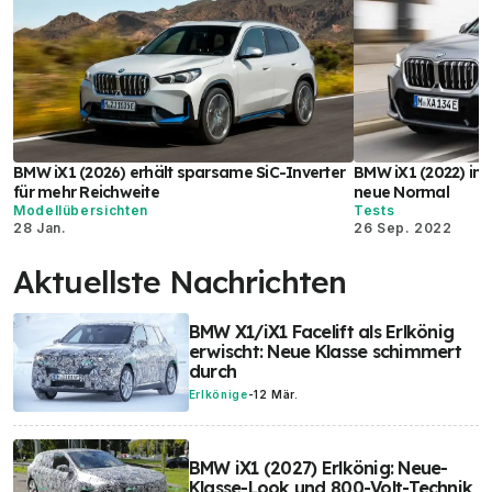
BMW iX1 (2026) erhält sparsame SiC-Inverter
BMW iX1 (2022) im 
für mehr Reichweite
neue Normal
Modellübersichten
Tests
28 Jan.
26 Sep. 2022
Aktuellste Nachrichten
BMW X1/iX1 Facelift als Erlkönig
erwischt: Neue Klasse schimmert
durch
Erlkönige
-
12 Mär.
BMW iX1 (2027) Erlkönig: Neue-
Klasse-Look und 800-Volt-Technik