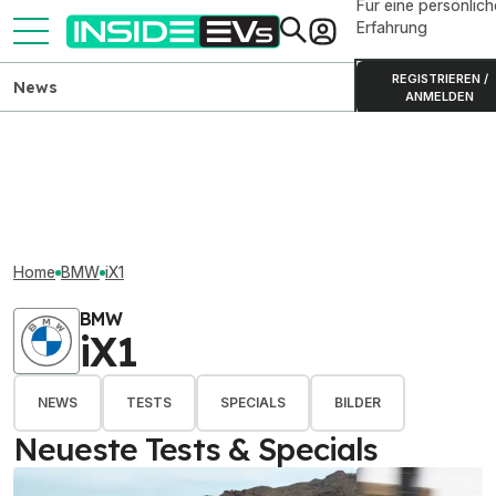
Für eine persönlich
Erfahrung
REGISTRIEREN /
News
ANMELDEN
Home
BMW
iX1
BMW
iX1
NEWS
TESTS
SPECIALS
BILDER
Neueste Tests & Specials