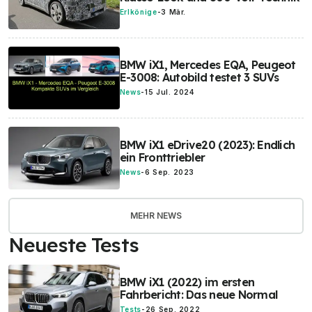
Erlkönige
-
3 Mär.
BMW iX1, Mercedes EQA, Peugeot
E-3008: Autobild testet 3 SUVs
News
-
15 Jul. 2024
BMW iX1 eDrive20 (2023): Endlich
ein Fronttriebler
News
-
6 Sep. 2023
MEHR NEWS
Neueste Tests
BMW iX1 (2022) im ersten
Fahrbericht: Das neue Normal
Tests
-
26 Sep. 2022