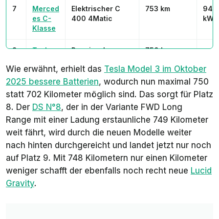
7
Merced
Elektrischer C
753 km
94
es C-
400 4Matic
kWh
Klasse
8
Tesla
Premium Long
750 km
ca. 
Model
Range RWD
kWh
Wie erwähnt, erhielt das
Tesla Model 3 im Oktober
3
2025 bessere Batterien
, wodurch nun maximal 750
9
DS N°8
DS N°8 FWD
749 km
97
statt 702 Kilometer möglich sind. Das sorgt für Platz
Long Range
kWh
8. Der
DS N°8
, der in der Variante
FWD Long
Range
mit einer Ladung erstaunliche 749 Kilometer
10
Lucid
Gravity Grand
748 km
123
weit fährt, wird durch die neuen Modelle weiter
Gravity
Touring
kWh
nach hinten durchgereicht und landet jetzt nur noch
auf Platz 9. Mit 748 Kilometern nur einen Kilometer
weniger schafft der ebenfalls noch recht neue
Lucid
Gravity
.