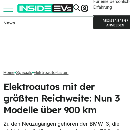
Für eine persönlich
Erfahrung
REGISTRIEREN /
News
ANMELDEN
Elektro-Limous
Alle elektrischen Kompakt-
Geely E2 startet ab 19.990
Alle Modelle im
SUVs auf dem Markt (2026)
Euro in Deutschland
Überblick
Home
Specials
Elektroauto-Listen
Elektroautos mit der
größten Reichweite: Nun 3
Modelle über 900 km
Zu den Neuzugängen gehören der BMW i3, die