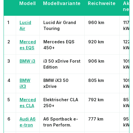
Modell
Modellvariante
Reichweite
Akk
net
1
Lucid
Lucid Air Grand
960 km
117
Air
Touring
kWh
2
Merced
Mercedes EQS
920 km
122
es EQS
450+
kWh
3
BMW i3
i3 50 xDrive Forst
906 km
109
Edition
kWh
4
BMW
BMW iX3 50
805 km
109
iX3
xDrive
kWh
5
Merced
Elektrischer CLA
792 km
85
es CLA
250+
kWh
6
Audi A6
A6 Sportback e-
777 km
95
e-tron
tron Perform.
kWh