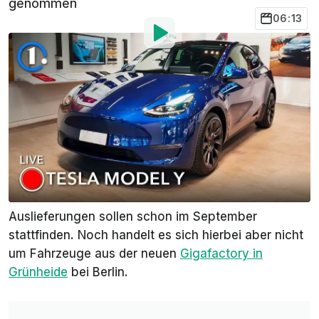
genommen
06:13
Von
: Lorenzo Curatti
Übersetzt von
:
Roland Hildebrandt
20. Aug. 2021
um
12:11 Uhr
Als bevorzugte Quelle
InsideEVs auf Google
hinzufügen
Lange erwartet, ist es nun endlich soweit: Das Tesla
Model Y
, der SUV-Ableger des
Model 3
, ist endlich
auch in Deutschland bestellbar. Die ersten
Auslieferungen sollen schon im September
stattfinden. Noch handelt es sich hierbei aber nicht
um Fahrzeuge aus der neuen
Gigafactory in
Grünheide
bei Berlin.