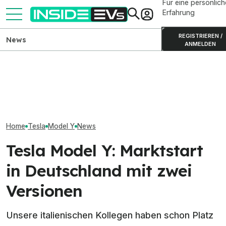
Für eine persönlich
Erfahrung
REGISTRIEREN /
News
ANMELDEN
Tesla Model Y: Basismodell
Skoda Peaq: Produktion des
Tesla und Spac
dank Tesla-Bonus 2.000
großen Elektro-SUVs
spricht über w
Euro günstiger
gestartet
Überschneidun
Home
Tesla
Model Y
News
Tesla Model Y: Marktstart
in Deutschland mit zwei
Versionen
Unsere italienischen Kollegen haben schon Platz