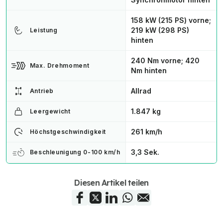
158 kW (215 PS) vorne;
219 kW (298 PS)
Leistung
hinten
240 Nm vorne; 420
Max. Drehmoment
Nm hinten
Allrad
Antrieb
1.847 kg
Leergewicht
261 km/h
Höchstgeschwindigkeit
3,3 Sek.
Beschleunigung 0-100 km/h
567 km (WLTP)
Elektrische Reichweite
Diesen Artikel teilen
4.694 mm
Länge
1.933 mm
Breite