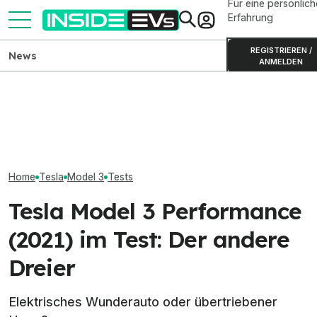
Für eine persönlich
Erfahrung
REGISTRIEREN /
News
ANMELDEN
Tesla und SpaceX: Musk
Ford Transit City:
Tesla Model Y: 
spricht über wachsende
Elektrotransporter ab
dank Tesla-Bon
Überschneidungen
35.990 Euro bestellbar
Euro günstiger
Home
Tesla
Model 3
Tests
Tesla Model 3 Performance
(2021) im Test: Der andere
Dreier
Elektrisches Wunderauto oder übertriebener