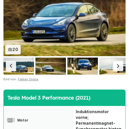
20
Bild von:
Fabian Grass
Tesla Model 3 Performance (2021)
Induktionsmotor
vorne;
Motor
Permanentmagnet-
Synchronmotor hinten