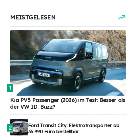
1.443 mm
Höhe
MEISTGELESEN
14 cm
Bodenfreiheit
542 Liter
Kofferraumvolumen
82 kWh
Batterie
54.990 Euro
Basispreis
1
Kia PV5 Passenger (2026) im Test: Besser als
der VW ID. Buzz?
Ford Transit City: Elektrotransporter ab
2
35.990 Euro bestellbar