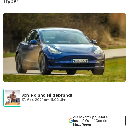
Hype?
Von
:
Roland Hildebrandt
17. Apr. 2021
um
11:03 Uhr
Als bevorzugte Quelle
InsideEVs auf Google
hinzufügen