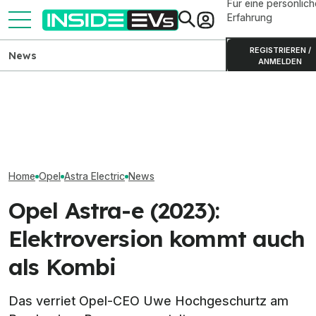
Für eine persönlich
Erfahrung
REGISTRIEREN /
News
ANMELDEN
Opel Corsa GSE (2026):
Ford Fathom: El
Sportversion mit 207 kW
Elektro-Bestseller 2026:
up startet 2027
startet noch 2026
Tesla und China dominieren
Dollar
Home
Opel
Astra Electric
News
Opel Astra-e (2023):
Elektroversion kommt auch
als Kombi
Das verriet Opel-CEO Uwe Hochgeschurtz am