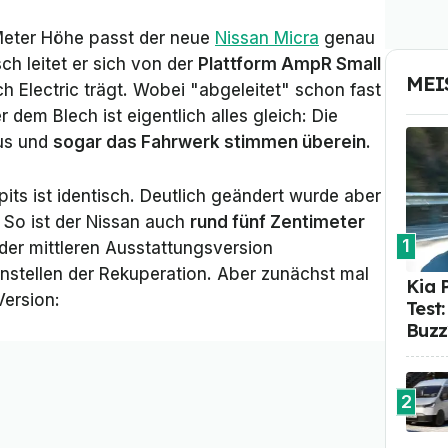
Meter Höhe passt der neue
Nissan Micra
genau
h leitet er sich von der
Plattform AmpR Small
MEI
h Electric trägt. Wobei "abgeleitet" schon fast
r dem Blech ist eigentlich alles gleich: Die
kus und
sogar das Fahrwerk stimmen überein
.
ts ist identisch. Deutlich geändert wurde aber
. So ist der Nissan auch
rund fünf Zentimeter
1
der mittleren Ausstattungsversion
nstellen der Rekuperation. Aber zunächst mal
Kia 
Version:
Test
Buzz
2