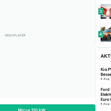
3
4
AKT
Kia P
Besse
8 Aug.
Ford 
Elekt
Euro 
8 Aug.
Micra 110 kW