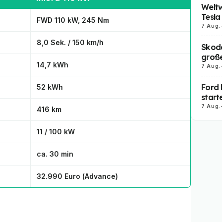
Weltw
Tesla
FWD 110 kW, 245 Nm
7 Aug.
8,0 Sek. / 150 km/h
Skoda
große
14,7 kWh
7 Aug.
Ford 
52 kWh
start
7 Aug.
416 km
11 / 100 kW
ca. 30 min
32.990 Euro (
Advance
)