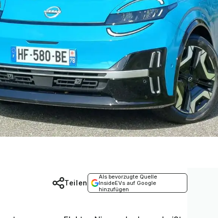
Als bevorzugte Quelle
Teilen
InsideEVs auf Google
hinzufügen