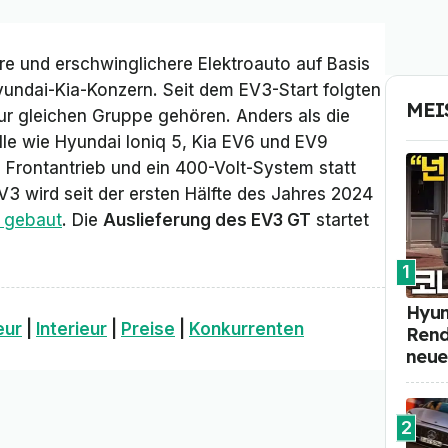
ere und erschwinglichere
Elektroauto auf Basis
undai-Kia-Konzern. Seit dem EV3-Start folgten
MEI
ur gleichen Gruppe gehören. Anders als die
e wie Hyundai Ioniq 5, Kia EV6 und EV9
s Frontantrieb und ein 400-Volt-System statt
V3 wird seit der ersten Hälfte des Jahres 2024
 gebaut
. Die
Auslieferung des EV3 GT
startet
1
Hyun
eur
|
Interieur
|
Preise
|
Konkurrenten
Rend
neue
2