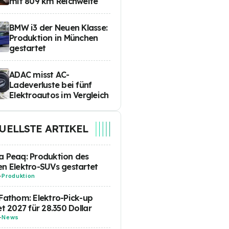
mit 809 km Reichweite
BMW i3 der Neuen Klasse:
Produktion in München
gestartet
ADAC misst AC-
Ladeverluste bei fünf
Elektroautos im Vergleich
UELLSTE ARTIKEL
 Peaq: Produktion des
n Elektro-SUVs gestartet
-
Produktion
Fathom: Elektro-Pick-up
et 2027 für 28.350 Dollar
-
News