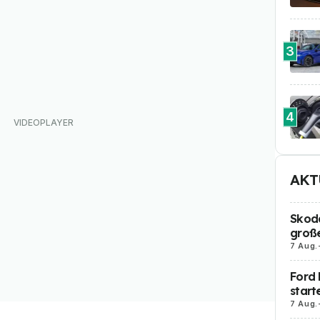
3
4
AKT
Skoda
große
7 Aug.
Ford 
start
7 Aug.