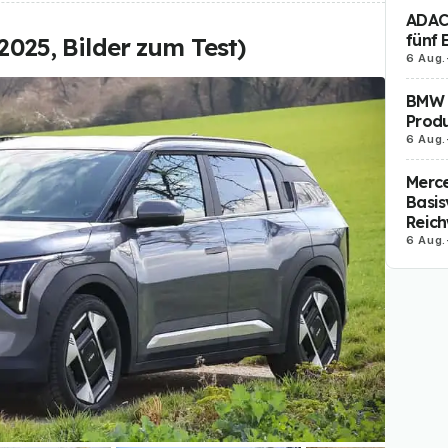
ADAC 
fünf 
(2025, Bilder zum Test)
6 Aug.
BMW i
Produ
6 Aug.
Merc
Basis
Reich
6 Aug.