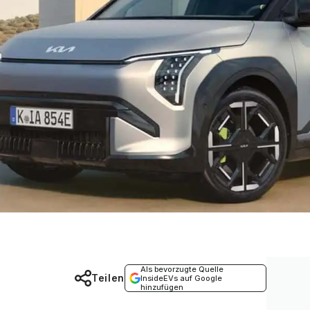
Als bevorzugte Quelle
Teilen
InsideEVs auf Google
hinzufügen