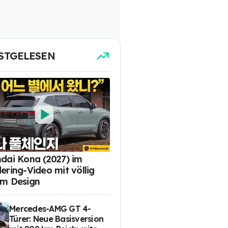
STGELESEN
dai Kona (2027) im
ering-Video mit völlig
m Design
Mercedes-AMG GT 4-
Türer: Neue Basisversion