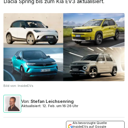
Dacia Spring bis zum Kia EV3 aktualisiert.
Bild von:
InsideEVs
Von
:
Stefan Leichsenring
Aktualisiert: 12. Feb.
um
16:26 Uhr
Als bevorzugte Quelle
InsideEVs auf Google