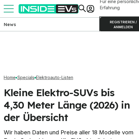
Für eine persönlich
Erfahrung
REGISTRIEREN /
News
ANMELDEN
Ford Fathom: Elektro-Pick-
Elektroautos mi
Alle elektrischen Kompakt-
up startet 2027 für 28.350
Reichweite: Nun
SUVs auf dem Markt (2026)
Dollar
über 900 km
Home
Specials
Elektroauto-Listen
Kleine Elektro-SUVs bis
4,30 Meter Länge (2026) in
der Übersicht
Wir haben Daten und Preise aller 18 Modelle vom