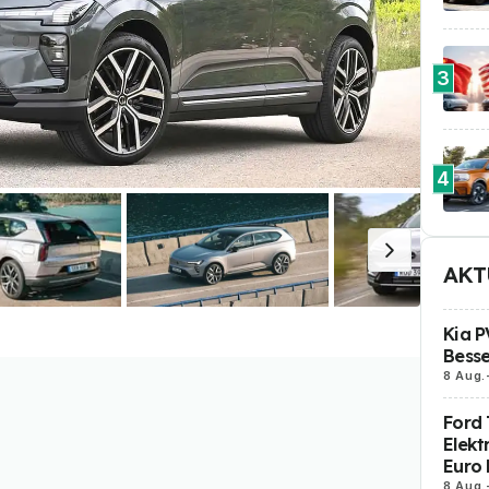
3
4
AKT
Kia P
Besse
8 Aug.
Ford 
Elekt
Euro 
8 Aug.