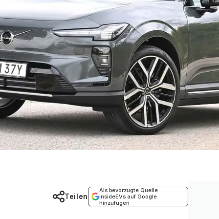
Als bevorzugte Quelle
Teilen
InsideEVs auf Google
hinzufügen