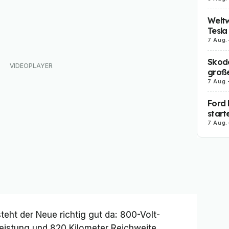
Weltw
Tesla
7 Aug.
Skoda
große
7 Aug.
Ford 
start
7 Aug.
teht der Neue richtig gut da: 800-Volt-
leistung und 820 Kilometer Reichweite.