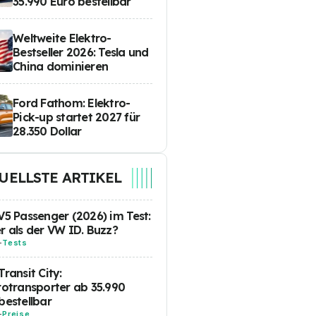
35.990 Euro bestellbar
Weltweite Elektro-
Bestseller 2026: Tesla und
China dominieren
Ford Fathom: Elektro-
Pick-up startet 2027 für
28.350 Dollar
UELLSTE ARTIKEL
V5 Passenger (2026) im Test:
r als der VW ID. Buzz?
-
Tests
Transit City:
rotransporter ab 35.990
bestellbar
-
Preise