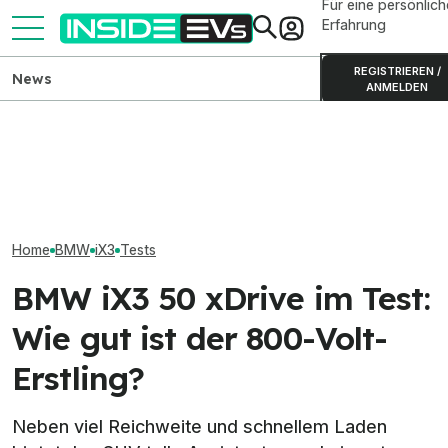
Für eine persönlich
Erfahrung
REGISTRIEREN /
News
ANMELDEN
BMW i3 der Neuen Klasse:
Elektrischer B
Produktion in München
Elektro-Bestseller 2026:
Erlkönigbilder 
gestartet
Tesla und China dominieren
Details
Home
BMW
iX3
Tests
BMW iX3 50 xDrive im Test:
Wie gut ist der 800-Volt-
Erstling?
Neben viel Reichweite und schnellem Laden