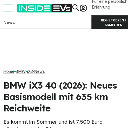
Für eine persönlich
Erfahrung
REGISTRIEREN /
News
ANMELDEN
BMW i3 der Neuen Klasse:
Mercedes-AMG GT SUV
Elektrischer B
Produktion in München
zeigt sich auf neuen
Erlkönigbilder 
gestartet
Teaserbildern
Details
Home
BMW
iX3
News
BMW iX3 40 (2026): Neues
Basismodell mit 635 km
Reichweite
Es kommt im Sommer und ist 7.500 Euro