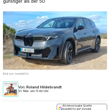
günstiger als der 50
Bild von:
InsideEVs
Von
:
Roland Hildebrandt
31. Mär.
um
11:40 Uhr
Als bevorzugte Quelle
InsideEVs auf Google