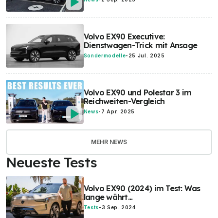
Volvo EX90 Executive:
Dienstwagen-Trick mit Ansage
Sondermodelle
-
25 Jul. 2025
Volvo EX90 und Polestar 3 im
Reichweiten-Vergleich
News
-
7 Apr. 2025
MEHR NEWS
Neueste Tests
Volvo EX90 (2024) im Test: Was
lange währt...
Tests
-
3 Sep. 2024