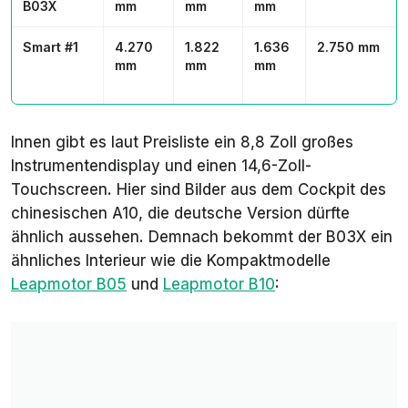
B03X
mm
mm
mm
Smart #1
4.270
1.822
1.636
2.750 mm
mm
mm
mm
Innen gibt es laut Preisliste ein 8,8 Zoll großes
Instrumentendisplay und einen 14,6-Zoll-
Touchscreen. Hier sind Bilder aus dem Cockpit des
chinesischen A10, die deutsche Version dürfte
ähnlich aussehen. Demnach bekommt der B03X ein
ähnliches Interieur wie die Kompaktmodelle
Leapmotor B05
und
Leapmotor B10
: