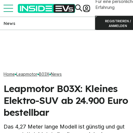
Für eine persönlich
Erfahrung
REGISTRIEREN /
News
ANMELDEN
Leapmotor B03: Neues
Mercedes-AMG GT SUV
Ford Transit City
Elektroauto zwischen Klein-
zeigt sich auf neuen
Elektrotransport
und Kompaktwagen
Teaserbildern
35.990 Euro bes
Home
Leapmotor
B03X
News
Leapmotor B03X: Kleines
Elektro-SUV ab 24.900 Euro
bestellbar
Das 4,27 Meter lange Modell ist günstig und gut