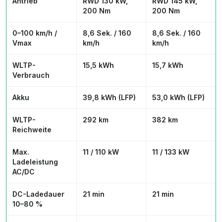
Antrieb
RWD 130 kW,
RWD 145 kW,
200 Nm
200 Nm
0–100 km/h /
8,6 Sek. / 160
8,6 Sek. / 160
Vmax
km/h
km/h
WLTP-
15,5 kWh
15,7 kWh
Verbrauch
Akku
39,8 kWh (LFP)
53,0 kWh (LFP)
WLTP-
292 km
382 km
Reichweite
Max.
11 / 110 kW
11 / 133 kW
Ladeleistung
AC/DC
DC-Ladedauer
21 min
21 min
10–80 %