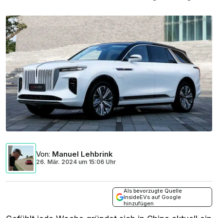
Von
:
Manuel Lehbrink
26. Mär. 2024
um
15:06 Uhr
Als bevorzugte Quelle
InsideEVs auf Google
hinzufügen