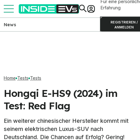
Für eine persönlich
Erfahrung
REGISTRIEREN /
News
ANMELDEN
Kia PV5 Passenger (2026)
Ford Transit City:
Lucid Air Grand
im Test: Besser als der VW
Elektrotransporter ab
(2026) im Test:
ID. Buzz?
35.990 Euro bestellbar
Genie?
Home
Tests
Tests
Hongqi E-HS9 (2024) im
Test: Red Flag
Ein weiterer chinesischer Hersteller kommt mit
seinem elektrischen Luxus-SUV nach
Deutschland. Die Chancen auf Erfolg? Gering!