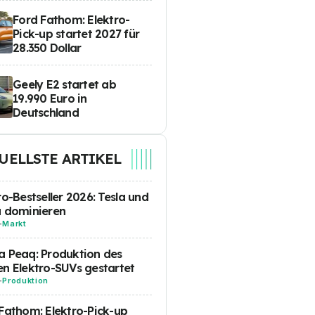
Ford Fathom: Elektro-
Pick-up startet 2027 für
28.350 Dollar
Geely E2 startet ab
19.990 Euro in
Deutschland
UELLSTE ARTIKEL
ro-Bestseller 2026: Tesla und
a dominieren
-
Markt
 Peaq: Produktion des
n Elektro-SUVs gestartet
-
Produktion
Fathom: Elektro-Pick-up