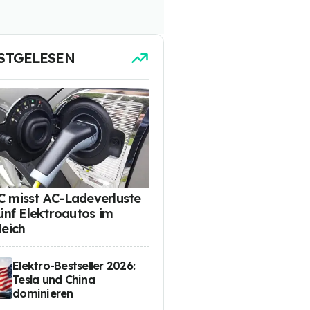
STGELESEN
 misst AC-Ladeverluste
fünf Elektroautos im
leich
Elektro-Bestseller 2026:
Tesla und China
dominieren