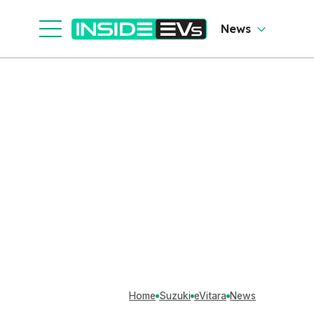
News
Home
Suzuki
eVitara
News