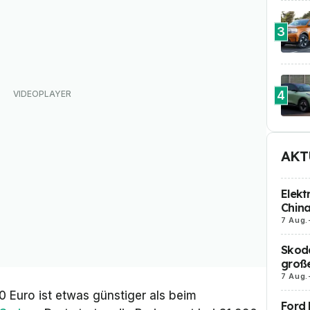
3
4
AKT
Elekt
Chin
7 Aug.
Skoda
große
7 Aug.
 Euro ist etwas günstiger als beim
Ford 