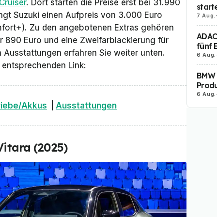
Cruiser
. Dort starten die Preise erst bei 31.990
start
angt Suzuki einen Aufpreis von 3.000 Euro
7 Aug.
fort+). Zu den angebotenen Extras gehören
ADAC 
ür 890 Euro und eine Zweifarblackierung für
fünf 
 Ausstattungen erfahren Sie weiter unten.
6 Aug.
n entsprechenden Link:
BMW i
Produ
6 Aug.
riebe/Akkus
|
Ausstattungen
Vitara (2025)