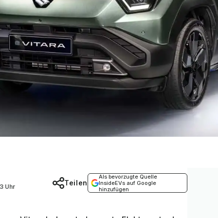
Als bevorzugte Quelle
Teilen
InsideEVs auf Google
33 Uhr
hinzufügen