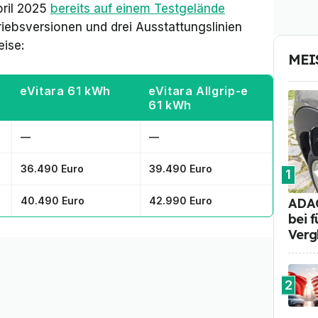
pril 2025
bereits auf einem Testgelände
riebsversionen und drei Ausstattungslinien
eise:
MEI
eVitara 61 kWh
eVitara Allgrip-e
61 kWh
—
—
36.490 Euro
39.490 Euro
1
40.490 Euro
42.990 Euro
ADAC
bei 
Verg
2