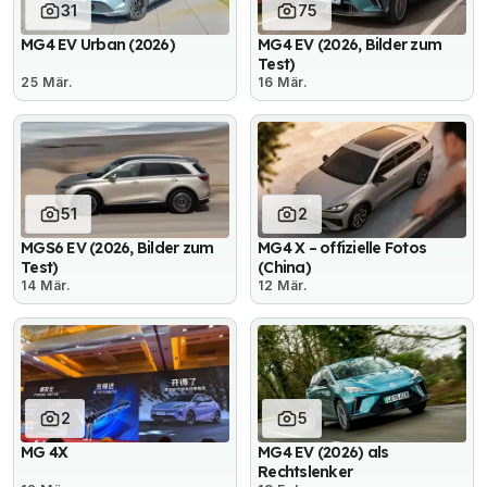
31
75
MG4 EV Urban (2026)
MG4 EV (2026, Bilder zum
Test)
25 Mär.
16 Mär.
51
2
MGS6 EV (2026, Bilder zum
MG4 X – offizielle Fotos
Test)
(China)
14 Mär.
12 Mär.
2
5
MG 4X
MG4 EV (2026) als
Rechtslenker