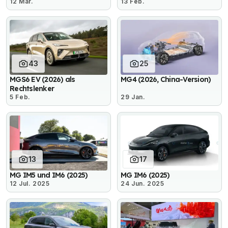
12 Mär.
13 Feb.
43
25
MGS6 EV (2026) als
MG4 (2026, China-Version)
Rechtslenker
5 Feb.
29 Jan.
13
17
MG IM5 und IM6 (2025)
MG IM6 (2025)
12 Jul. 2025
24 Jun. 2025