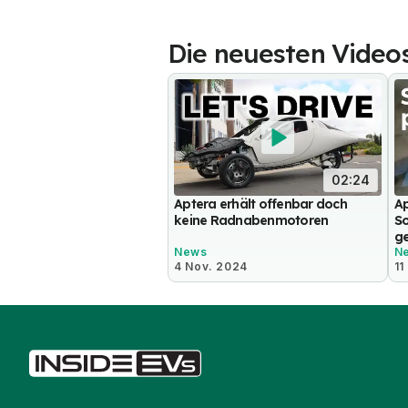
Die neuesten Video
02:24
Aptera erhält offenbar doch
Ap
keine Radnabenmotoren
So
ge
News
N
4 Nov. 2024
11