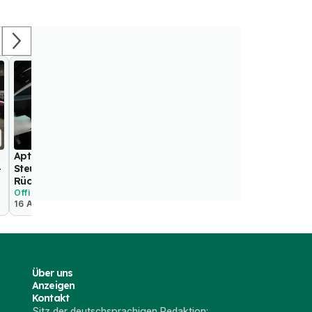
02:02
Aptera erhält Cockpit mit
Aptera: Solar-Elektro-Dreir
-
Steuerhorn und
Übernachtungs-Möglichkei
Rückspiegeldisplay
Offiziell
Offiziell
16 Aug. 2022
10 Jun. 2021
Über uns
Anzeigen
Kontakt
Sitz der deutschsprachigen Redaktion: