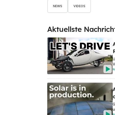
NEWS
VIDEOS
Aktuellste Nachrich
U
V
N
G
u
N