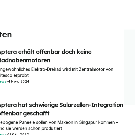
ten
Aptera erhält offenbar doch keine
Radnabenmotoren
ngewöhnliches Elektro-Dreirad wird mit Zentralmotor von
itesco erprobt
ews
-
4 Nov. 2024
Aptera hat schwierige Solarzellen-Integration
offenbar geschafft
ebogene Paneele sollen von Maxeon in Singapur kommen –
nd sie werden schon produziert
ews
-
11 Okt. 2022