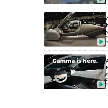
N
S
N
E
2
O