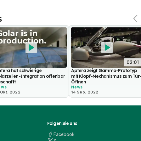
s
02:01
tera hat schwierige
Aptera zeigt Gamma-Prototyp
larzellen-Integration offenbar
mit Klopf-Mechanismus zum Tür
schafft
Öffnen
ews
News
 Okt. 2022
14 Sep. 2022
Folgen Sie uns
Facebook
X