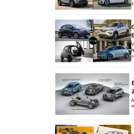
8
V
N
2
A
1