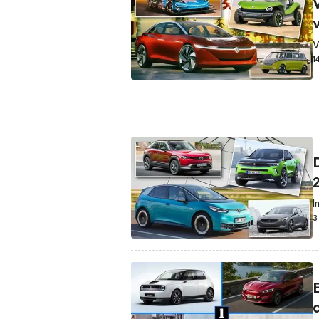
V
1
I
3