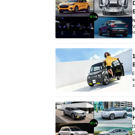
N
V
1
E
s
2
H
D
G