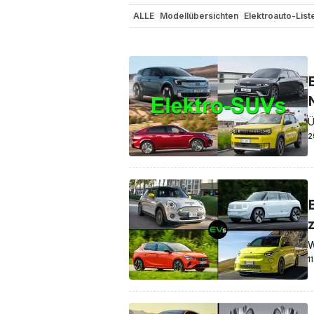
ALLE
Modellübersichten
Elektroauto-List
Ü
2
W
1