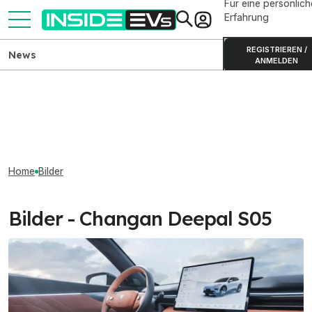
Für eine persönlich
Erfahrung
REGISTRIEREN /
News
ANMELDEN
Home
Bilder
Bilder - Changan Deepal S05