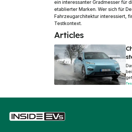
ein interessanter Gradmesser für d
etablierter Marken. Wer sich für D
Fahrzeugarchitektur interessiert, 
Testkontext.
Articles
Ch
st
Das
bei
get
Tes