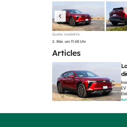
:
Quelle
InsideEVs
2. Mär.
um
11:48 Uhr
Articles
La
di
Ins
EV
Ele
Auf