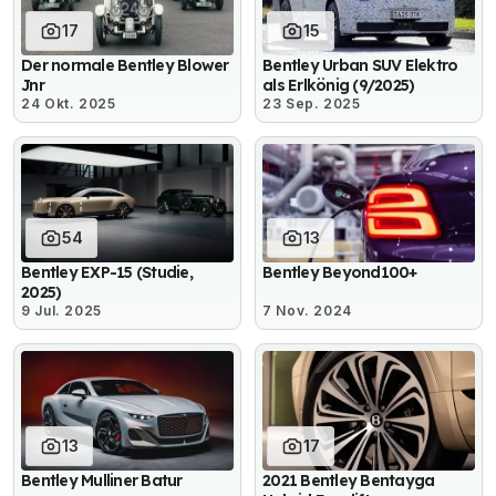
17
15
Der normale Bentley Blower
Bentley Urban SUV Elektro
Jnr
als Erlkönig (9/2025)
24 Okt. 2025
23 Sep. 2025
54
13
Bentley EXP-15 (Studie,
Bentley Beyond100+
2025)
9 Jul. 2025
7 Nov. 2024
13
17
Bentley Mulliner Batur
2021 Bentley Bentayga