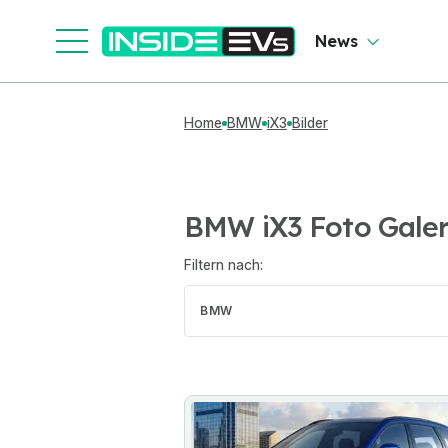
News
Home
BMW
iX3
Bilder
BMW iX3 Foto Galer
Filtern nach:
BMW