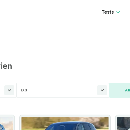
Tests
ien
iX3