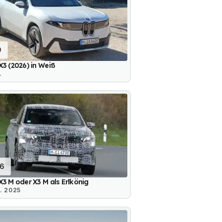
9
3 (2026) in Weiß
.
16
3 M oder X3 M als Erlkönig
. 2025