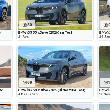
89
)
BMW iX3 50 xDrive (2026) im Test
BMW iX
21 Apr.
25 Jan
69
na
BMW iX3 50 xDrive 2026 (Bilder zum Test)
BMW iX
4 Dez. 2025
12 Nov