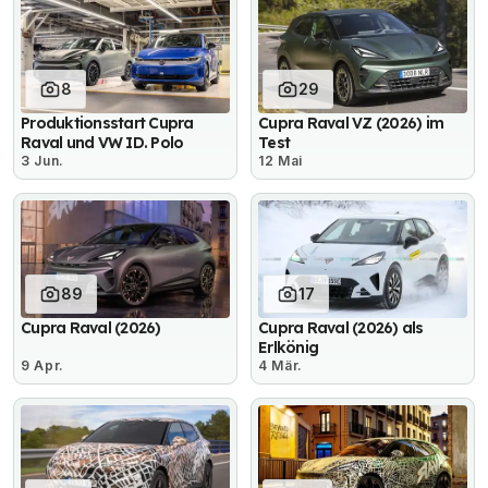
8
29
Produktionsstart Cupra
Cupra Raval VZ (2026) im
Raval und VW ID. Polo
Test
3 Jun.
12 Mai
89
17
Cupra Raval (2026)
Cupra Raval (2026) als
Erlkönig
9 Apr.
4 Mär.