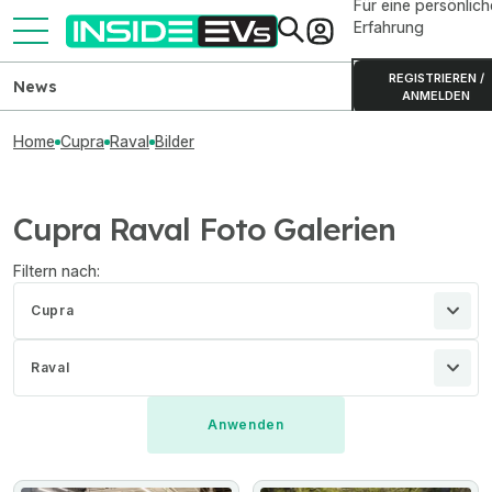
Für eine persönlich
Erfahrung
REGISTRIEREN /
News
ANMELDEN
Home
Cupra
Raval
Bilder
Cupra Raval Foto Galerien
Filtern nach:
Cupra
Raval