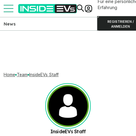
Für eine persönlich
Erfahrung
REGISTRIEREN /
News
ANMELDEN
Home
Team
InsideEVs Staff
InsideEVs Staff